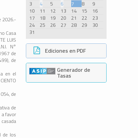
3
4
5
6
7
8
9
10
11
12
13
14
15
16
17
18
19
20
21
22
23
e 2026.-
24
25
26
27
28
29
30
31
omo Casa
TE LUIS
N.I. N°
Ediciones en PDF
 1967 de
499), de
Generador de
da en el
Tasas
 CIENTO
1054, de
ativa de
 a favor
l casada
d de los