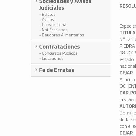
Sociedades y Avisos
RESOLU
Judiciales
- Edictos
- Avisos
- Convocatoria
Expedie
- Notificaciones
TITULA
- Deudores Alimentarios
N° 21 
Contrataciones
PIEDRA
18.201.
- Concursos Públicos
- Licitaciones
estado 
nacional
Fe de Erratas
DEJAR 
Artícu
OCHENTA
DAR P
la vivie
AUTOR
Dominio 
de la s
con el 
DEJAR 