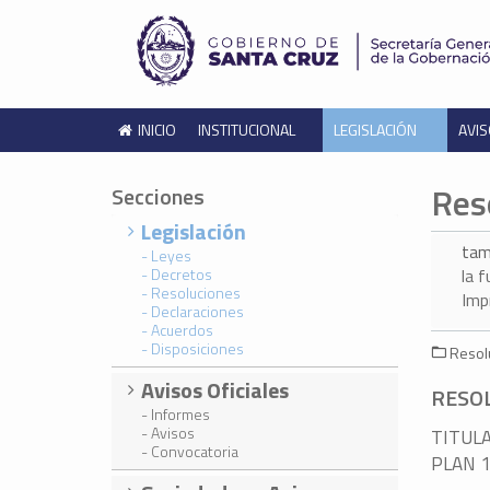
INICIO
INSTITUCIONAL
LEGISLACIÓN
AVIS
Res
Secciones
Legislación
tam
- Leyes
- Decretos
la 
- Resoluciones
Imp
- Declaraciones
- Acuerdos
- Disposiciones
Resolu
Avisos Oficiales
RESOL
- Informes
- Avisos
TITULA
- Convocatoria
PLAN 1