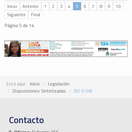
Inicio
Anterior
1
2
3
4
5
6
7
8
9
10
Siguiente
Final
Página 5 de 14
Está aquí:
Inicio
Legislación
Disposiciones Sintetizadas
BO 6108
Contacto
Oficina:
Pellegrini 256