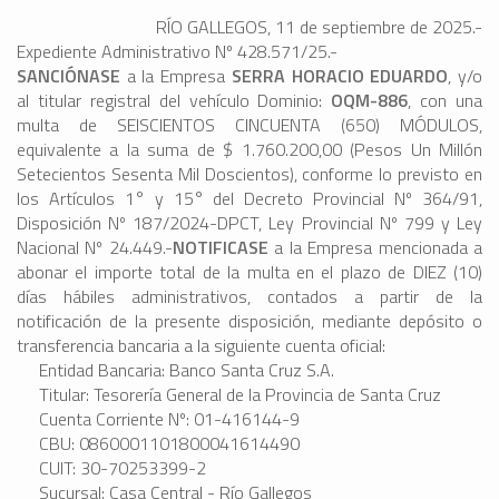
RÍO GALLEGOS, 11 de septiembre de 2025.-
Expediente Administrativo Nº 428.571/25.-
SANCIÓNASE
a la Empresa
SERRA HORACIO EDUARDO
, y/o
al titular registral del vehículo Dominio:
OQM-886
, con una
multa de SEISCIENTOS CINCUENTA (650) MÓDULOS,
equivalente a la suma de $ 1.760.200,00 (Pesos Un Millón
Setecientos Sesenta Mil Doscientos), conforme lo previsto en
los Artículos 1° y 15° del Decreto Provincial Nº 364/91,
Disposición Nº 187/2024-DPCT, Ley Provincial Nº 799 y Ley
Nacional Nº 24.449.-
NOTIFICASE
a la Empresa mencionada a
abonar el importe total de la multa en el plazo de DIEZ (10)
días hábiles administrativos, contados a partir de la
notificación de la presente disposición, mediante depósito o
transferencia bancaria a la siguiente cuenta oficial:
Entidad Bancaria: Banco Santa Cruz S.A.
Titular: Tesorería General de la Provincia de Santa Cruz
Cuenta Corriente Nº: 01-416144-9
CBU: 0860001101800041614490
CUIT: 30-70253399-2
Sucursal: Casa Central - Río Gallegos