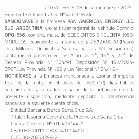
RÍO GALLEGOS, 03 de septiembre de 2025.-
Expediente Administrativo Nº 426.918/24.-
SANCIÓNASE
a la Empresa
PAN AMERICAN ENERGY LLC.
SUC. ARGENTINA
, y/o al titular registral del vehículo Dominio:
OPQ-656
, con una multa de SEISCIENTOS CINCUENTA (950)
MÓDULOS, equivalente a la suma de $ 2.572.600,00 (Pesos
Dos Millones Quinientos Setenta y Dos Mil Seiscientos),
conforme lo previsto en los Artículos 1°, 15° y 21° del
Decreto Provincial Nº 364/91, Disposición Nº 187/2024-
DPCT, Ley Provincial Nº 799 y Ley Nacional Nº 24.449.-
NOTIFÍCASE
a la Empresa mencionada a abonar el importe
total de la multa en el plazo de DIEZ (10) días hábiles
administrativos, contados a partir de la notificación de la
presente disposición, mediante depósito o transferencia
bancaria a la siguiente cuenta oficial:
Entidad Bancaria: Banco Santa Cruz S.A.
Titular: Tesorería General de la Provincia de Santa Cruz
Cuenta Corriente Nº: 01-416144-9
CBU: 0860001101800041614490
CUIT: 30-70253399-2