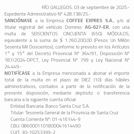
RÍO GALLEGOS, 03 de septiembre de 2025.-
Expediente Administrativo Nº 428.738/25.-
SANCIÓNASE
a la Empresa
COFFEE EXPRES S.A.
, y/o al
titular registral del vehículo Dominio:
AG-627-ER
, con una
multa de SEISCIENTOS CINCUENTA (650) MÓDULOS,
equivalente a la suma de $ 1.760.200,00 (Pesos Un Millón
Sesenta Mil Doscientos), conforme lo previsto en los Artículos
1° y 15° del Decreto Provincial Nº 364/91, Disposición Nº
187/2024-DPCT, Ley Provincial Nº 799 y Ley Nacional Nº
24.449.-
NOTIFÍCASE
a la Empresa mencionada a abonar el importe
total de la multa en el plazo de DIEZ (10) días hábiles
administrativos, contados a partir de la notificación de la
presente disposición, mediante depósito o transferencia
bancaria a la siguiente cuenta oficial:
Entidad Bancaria: Banco Santa Cruz S.A.
Titular: Tesorería General de la Provincia de Santa Cruz
Cuenta Corriente Nº: 01-416144-9
CBU: 0860001101800041614490
CUIT: 30-70253399-2