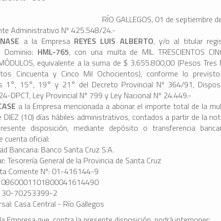
RÍO GALLEGOS, 01 de septiembre d
nte Administrativo Nº 425.548/24.-
ÓNASE
a la Empresa
REYES LUIS ALBERTO
, y/o al titular regi
o Dominio:
HML-765
, con una multa de MIL TRESCIENTOS CI
MÓDULOS, equivalente a la suma de $ 3.655.800,00 (Pesos Tres 
ntos Cincuenta y Cinco Mil Ochocientos), conforme lo previst
os 1°, 15°, 19° y 21° del Decreto Provincial Nº 364/91, Dispos
4-DPCT, Ley Provincial Nº 799 y Ley Nacional Nº 24.449.-
CASE
a la Empresa mencionada a abonar el importe total de la mul
 DIEZ (10) días hábiles administrativos, contados a partir de la not
resente disposición, mediante depósito o transferencia banca
e cuenta oficial:
dad Bancaria: Banco Santa Cruz S.A.
ar: Tesorería General de la Provincia de Santa Cruz
ta Corriente Nº: 01-416144-9
: 0860001101800041614490
: 30-70253399-2
sal: Casa Central - Río Gallegos
 la Empresa que, contra la presente disposición, podrá interponer: