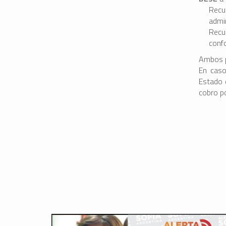
Recu
admi
Recur
conf
Ambos pl
En caso
Estado d
cobro p