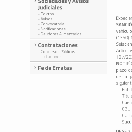
Sociedades y Avisos
Judiciales
- Edictos
Expedie
- Avisos
- Convocatoria
SANCI
- Notificaciones
vehícul
- Deudores Alimentarios
(1350) 
Contrataciones
Seiscie
Artícul
- Concursos Públicos
- Licitaciones
187/202
NOTIFÍ
Fe de Erratas
plazo de
de la p
siguient
Enti
Titul
Cuen
CBU
CUIT
Sucur
DESE
a