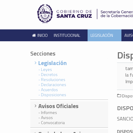
INICIO
INSTITUCIONAL
LEGISLACIÓN
AVIS
Dis
Secciones
Legislación
tam
- Leyes
- Decretos
la 
- Resoluciones
Imp
- Declaraciones
- Acuerdos
- Disposiciones
Dispos
Avisos Oficiales
DISPO
- Informes
- Avisos
SANCIO
- Convocatoria
DISPOS