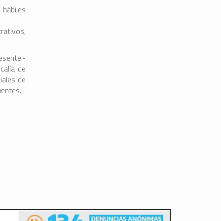
hábiles
rativos,
resente.-
calía de
iales de
ientes.-