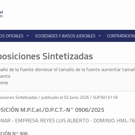
OS OFICIALES
SOCIEDADES Y AVISOS JUDICIALES
CONTRATACIO
posiciones Sintetizadas
año de la fuente
disminuir el tamaño de la fuente
aumentar tamañ
fuente
rimir
iciones Sintetizadas / publicado el 02 Junio 2026 / SUP BO 6118
SICIÓN M.P.C.eI./D.P.C.T.-N° 0906/2025
NAR - EMPRESA: REYES LUIS ALBERTO - DOMINIO: HML-7
ICIÓN N° 906