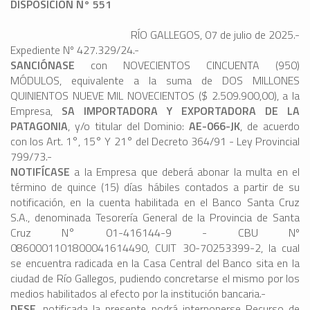
DISPOSICIÓN N° 551
RÍO GALLEGOS, 07 de julio de 2025.-
Expediente Nº 427.329/24.-
SANCIÓNASE
con NOVECIENTOS CINCUENTA (950)
MÓDULOS, equivalente a la suma de DOS MILLONES
QUINIENTOS NUEVE MIL NOVECIENTOS ($ 2.509.900,00), a la
Empresa,
SA IMPORTADORA Y EXPORTADORA DE LA
PATAGONIA
, y/o titular del Dominio:
AE-066-JK
, de acuerdo
con los Art. 1°, 15° Y 21° del Decreto 364/91 - Ley Provincial
799/73.-
NOTIFÍCASE
a la Empresa que deberá abonar la multa en el
término de quince (15) días hábiles contados a partir de su
notificación, en la cuenta habilitada en el Banco Santa Cruz
S.A., denominada Tesorería General de la Provincia de Santa
Cruz N° 01-416144-9 - CBU Nº
0860001101800041614490, CUIT 30-70253399-2, la cual
se encuentra radicada en la Casa Central del Banco sita en la
ciudad de Río Gallegos, pudiendo concretarse el mismo por los
medios habilitados al efecto por la institución bancaria.-
DESE
, notificada la presente podrá interponerse Recurso de