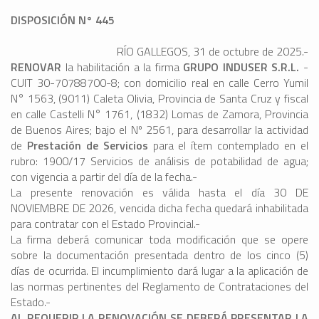
DISPOSICIÓN N° 445
RÍO GALLEGOS, 31 de octubre de 2025.-
RENOVAR
la habilitación a la firma
GRUPO INDUSER S.R.L.
-
CUIT 30-70788700-8; con domicilio real en calle Cerro Yumil
N° 1563, (9011) Caleta Olivia, Provincia de Santa Cruz y fiscal
en calle Castelli N° 1761, (1832) Lomas de Zamora, Provincia
de Buenos Aires; bajo el Nº 2561, para desarrollar la actividad
de
Prestación de Servicios
para el ítem contemplado en el
rubro: 1900/17 Servicios de análisis de potabilidad de agua;
con vigencia a partir del día de la fecha.-
La presente renovación es válida hasta el día 30 DE
NOVIEMBRE DE 2026, vencida dicha fecha quedará inhabilitada
para contratar con el Estado Provincial.-
La firma deberá comunicar toda modificación que se opere
sobre la documentación presentada dentro de los cinco (5)
días de ocurrida. El incumplimiento dará lugar a la aplicación de
las normas pertinentes del Reglamento de Contrataciones del
Estado.-
AL REQUERIR LA RENOVACIÓN SE DEBERÁ PRESENTAR LA