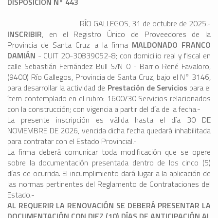
DISPOSICIÓN N° 443
RÍO GALLEGOS, 31 de octubre de 2025.-
INSCRIBIR
, en el Registro Único de Proveedores de la
Provincia de Santa Cruz a la firma
MALDONADO FRANCO
DAMIÁN
- CUIT 20-30839052-8; con domicilio real y fiscal en
calle Sebastián Fernández Bull S/N 0 - Barrio René Favaloro,
(9400) Río Gallegos, Provincia de Santa Cruz; bajo el N° 3146,
para desarrollar la actividad de
Prestación de Servicios
para el
ítem contemplado en el rubro: 1600/30 Servicios relacionados
con la construcción; con vigencia a partir del día de la fecha.-
La presente inscripción es válida hasta el día 30 DE
NOVIEMBRE DE 2026, vencida dicha fecha quedará inhabilitada
para contratar con el Estado Provincial.-
La firma deberá comunicar toda modificación que se opere
sobre la documentación presentada dentro de los cinco (5)
días de ocurrida. El incumplimiento dará lugar a la aplicación de
las normas pertinentes del Reglamento de Contrataciones del
Estado.-
AL REQUERIR LA RENOVACIÓN SE DEBERÁ PRESENTAR LA
DOCUMENTACIÓN CON DIEZ (10) DÍAS DE ANTICIPACIÓN AL