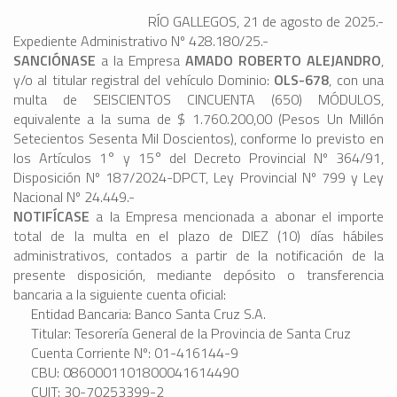
RÍO GALLEGOS, 21 de agosto de 2025.-
Expediente Administrativo Nº 428.180/25.-
SANCIÓNASE
a la Empresa
AMADO ROBERTO ALEJANDRO
,
y/o al titular registral del vehículo Dominio:
OLS-678
, con una
multa de SEISCIENTOS CINCUENTA (650) MÓDULOS,
equivalente a la suma de $ 1.760.200,00 (Pesos Un Millón
Setecientos Sesenta Mil Doscientos), conforme lo previsto en
los Artículos 1° y 15° del Decreto Provincial Nº 364/91,
Disposición Nº 187/2024-DPCT, Ley Provincial Nº 799 y Ley
Nacional Nº 24.449.-
NOTIFÍCASE
a la Empresa mencionada a abonar el importe
total de la multa en el plazo de DIEZ (10) días hábiles
administrativos, contados a partir de la notificación de la
presente disposición, mediante depósito o transferencia
bancaria a la siguiente cuenta oficial:
Entidad Bancaria: Banco Santa Cruz S.A.
Titular: Tesorería General de la Provincia de Santa Cruz
Cuenta Corriente Nº: 01-416144-9
CBU: 0860001101800041614490
CUIT: 30-70253399-2