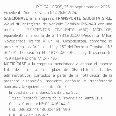
RÍO GALLEGOS, 25 de septiembre de 2025.-
Expediente Administrativo Nº 426.692/24.-
SANCIÓNASE
a la empresa
TRANSPORTE SAIQUITA S.R.L.
y/o al titular registral del vehículo Dominio:
PIS-149
, con una
multa de SEISCIENTOS CINCUENTA (650) MÓDULOS,
equivalente a la suma de $ 1.931.800,00 (Pesos Un Millón
Novecientos Treinta y Un Mil Ochocientos), conforme lo
previsto en los Artículos 1° y 15° del Decreto Provincial Nº
364/91, Disposición Nº 187/2024-DPCT, Ley Provincial Nº
799 y Ley Nacional Nº 24.449.-
NOTIFÍCASE
a la empresa mencionada a abonar el importe
total de la multa en el plazo de DIEZ (10) días hábiles
administrativos, contados a partir de la notificación de la
presente disposición, mediante depósito o transferencia
bancaria a la siguiente cuenta oficial:
Entidad Bancaria: Banco Santa Cruz S.A.
Titular: Tesorería General de la Provincia de Santa Cruz
Cuenta Corriente Nº: 01-416144-9
CBU: 0860001101800041614490
CUIT: 30-70253399-2