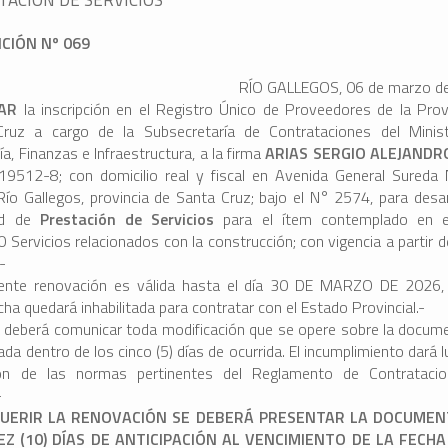
ICIÓN Nº 069
RÍO GALLEGOS, 06 de marzo d
AR
la inscripción en el Registro Único de Proveedores de la Prov
ruz a cargo de la Subsecretaría de Contrataciones del Minis
, Finanzas e Infraestructura, a la firma
ARIAS SERGIO ALEJAND
9512-8; con domicilio real y fiscal en Avenida General Sureda
Río Gallegos, provincia de Santa Cruz; bajo el N° 2574, para desarr
dad de
Prestación de Servicios
para el ítem contemplado en el
Servicios relacionados con la construcción; con vigencia a partir de
.-
ente renovación es válida hasta el día 30 DE MARZO DE 2026,
cha quedará inhabilitada para contratar con el Estado Provincial.-
a deberá comunicar toda modificación que se opere sobre la docum
da dentro de los cinco (5) días de ocurrida. El incumplimiento dará l
ión de las normas pertinentes del Reglamento de Contratacio
-
UERIR LA RENOVACIÓN
SE DEBERÁ PRESENTAR LA DOCUMEN
EZ (10) DÍAS DE ANTICIPACIÓN AL VENCIMIENTO DE LA FECH