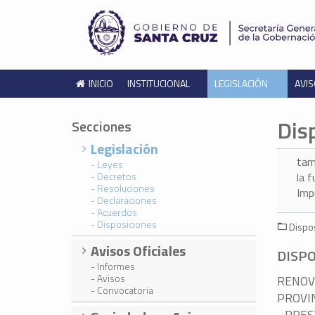
INICIO
INSTITUCIONAL
LEGISLACIÓN
AVIS
Dis
Secciones
Legislación
tam
- Leyes
- Decretos
la 
- Resoluciones
Imp
- Declaraciones
- Acuerdos
- Disposiciones
Dispos
Avisos Oficiales
DISPO
- Informes
- Avisos
RENOV
- Convocatoria
PROVIN
- PRES