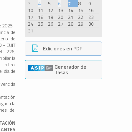
3
4
5
6
7
8
9
10
11
12
13
14
15
16
17
18
19
20
21
22
23
24
25
26
27
28
29
30
e 2025.-
31
incia de
terio de
RO
-
CUIT
Ediciones en PDF
 N° 226,
ollar la
 rubro:
Generador de
l día de
Tasas
 vencida
entación
ugar a la
nes del
TACIÓN
A ANTES