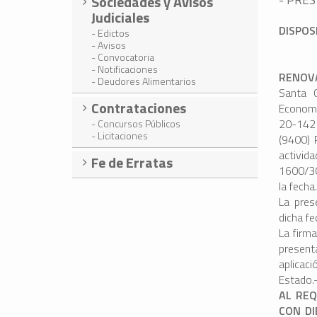
Sociedades y Avisos
Judiciales
DISPOS
- Edictos
- Avisos
- Convocatoria
- Notificaciones
RENOV
- Deudores Alimentarios
Santa C
Contrataciones
Economía
20-1421
- Concursos Públicos
- Licitaciones
(9400) 
activi
Fe de Erratas
1600/30 
la fecha
La pres
dicha fe
La firm
presenta
aplicac
Estado.
AL REQ
CON DI