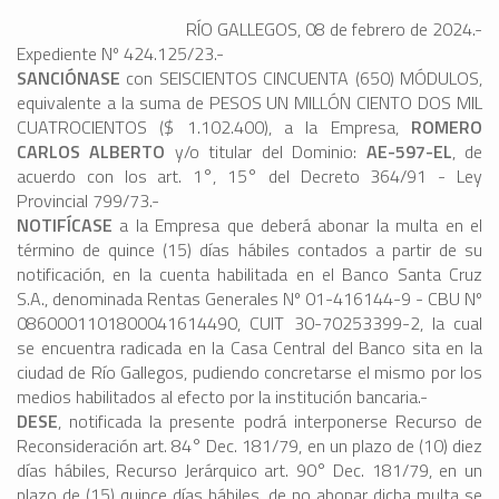
RÍO GALLEGOS, 08 de febrero de 2024.-
Expediente Nº 424.125/23.-
SANCIÓNASE
con SEISCIENTOS CINCUENTA (650) MÓDULOS,
equivalente a la suma de PESOS UN MILLÓN CIENTO DOS MIL
CUATROCIENTOS ($ 1.102.400), a la Empresa,
ROMERO
CARLOS ALBERTO
y/o titular del Dominio:
AE-597-EL
, de
acuerdo con los art. 1°, 15° del Decreto 364/91 - Ley
Provincial 799/73.-
NOTIFÍCASE
a la Empresa que deberá abonar la multa en el
término de quince (15) días hábiles contados a partir de su
notificación, en la cuenta habilitada en el Banco Santa Cruz
S.A., denominada Rentas Generales Nº 01-416144-9 - CBU Nº
0860001101800041614490, CUIT 30-70253399-2, la cual
se encuentra radicada en la Casa Central del Banco sita en la
ciudad de Río Gallegos, pudiendo concretarse el mismo por los
medios habilitados al efecto por la institución bancaria.-
DESE
, notificada la presente podrá interponerse Recurso de
Reconsideración art. 84° Dec. 181/79, en un plazo de (10) diez
días hábiles, Recurso Jerárquico art. 90° Dec. 181/79, en un
plazo de (15) quince días hábiles, de no abonar dicha multa se