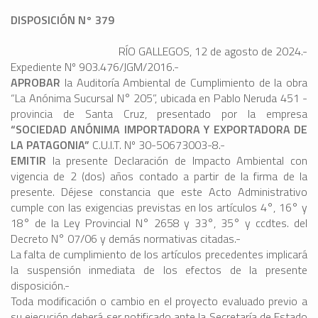
DISPOSICIÓN N° 379
RÍO GALLEGOS, 12 de agosto de 2024.-
Expediente Nº 903.476/JGM/2016.-
APROBAR
la Auditoría Ambiental de Cumplimiento de la obra
“La Anónima Sucursal N° 205”, ubicada en Pablo Neruda 451 -
provincia de Santa Cruz, presentado por la empresa
“
SOCIEDAD ANÓNIMA IMPORTADORA Y EXPORTADORA DE
LA PATAGONIA”
C.U.I.T. Nº 30-50673003-8.-
EMITIR
la presente Declaración de Impacto Ambiental con
vigencia de 2 (dos) años contado a partir de la firma de la
presente. Déjese constancia que este Acto Administrativo
cumple con las exigencias previstas en los artículos 4°, 16° y
18° de la Ley Provincial N° 2658 y 33°, 35° y ccdtes. del
Decreto N° 07/06 y demás normativas citadas.-
La falta de cumplimiento de los artículos precedentes implicará
la suspensión inmediata de los efectos de la presente
disposición.-
Toda modificación o cambio en el proyecto evaluado previo a
su ejecución deberá ser notificado ante la Secretaría de Estado