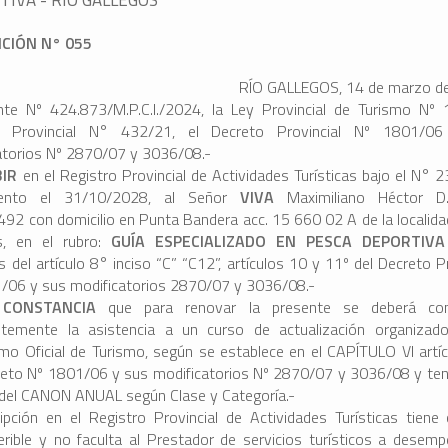
ICIÓN N° 055
RÍO GALLEGOS, 14 de marzo d
nte Nº 424.873/M.P.C.I./2024, la Ley Provincial de Turismo Nº 
o Provincial N° 432/21, el Decreto Provincial Nº 1801/0
atorios Nº 2870/07 y 3036/08.-
BIR
en el Registro Provincial de Actividades Turísticas bajo el N° 
iento el 31/10/2028, al Señor
VIVA
Maximiliano Héctor D.
492 con domicilio en Punta Bandera acc. 15 660 02 A de la localida
s, en el rubro:
GUÍA ESPECIALIZADO EN PESCA DEPORTIV
 del artículo 8° inciso “C” “C12”, artículos 10 y 11º del Decreto Pr
/06 y sus modificatorios 2870/07 y 3036/08.-
 CONSTANCIA
que para renovar la presente se deberá co
ntemente la asistencia a un curso de actualización organizad
mo Oficial de Turismo, según se establece en el CAPÍTULO VI artí
reto Nº 1801/06 y sus modificatorios Nº 2870/07 y 3036/08 y tene
 del CANON ANUAL según Clase y Categoría.-
ripción en el Registro Provincial de Actividades Turísticas tiene 
ferible y no faculta al Prestador de servicios turísticos a desemp