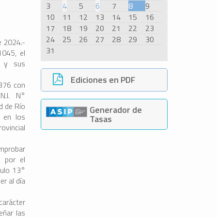
3
4
5
6
7
8
9
10
11
12
13
14
15
16
17
18
19
20
21
22
23
24
25
26
27
28
29
30
e 2024.-
31
1045, el
6 y sus
Ediciones en PDF
2376 con
N.I. N°
d de Río
Generador de
A
en los
Tasas
ovincial
mprobar
o por el
culo 13°
r al día
carácter
eñar las