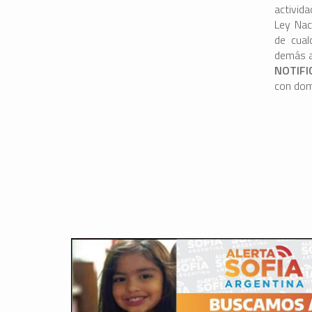
activid
Ley Nac
de cual
demás a
NOTIF
con domi