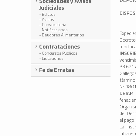
Sociedades y Avisos
Judiciales
DISPOS
- Edictos
- Avisos
- Convocatoria
- Notificaciones
Expedie
- Deudores Alimentarios
Decret
Contrataciones
modific
INSCRI
- Concursos Públicos
- Licitaciones
vencim
33.621.
Fe de Erratas
Gallego
términos
Nº 1801
DEJAR
fehacie
Organis
del Dec
el pago
La insc
intrans