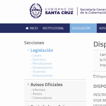
INICIO
INSTITUCIONAL
LEGISLACIÓN
AVIS
Dis
Secciones
Legislación
tam
- Leyes
- Decretos
la 
- Resoluciones
Imp
- Declaraciones
- Acuerdos
- Disposiciones
Dispos
Avisos Oficiales
DISPO
- Informes
- Avisos
INSCRI
- Convocatoria
VIVA M
DEPORT