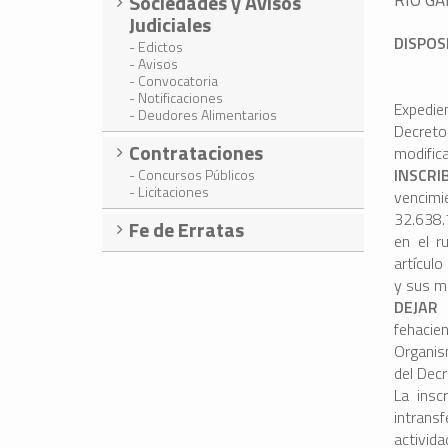
Sociedades y Avisos
Judiciales
DISPOS
- Edictos
- Avisos
- Convocatoria
- Notificaciones
Expedie
- Deudores Alimentarios
Decret
Contrataciones
modific
INSCRI
- Concursos Públicos
- Licitaciones
vencim
32.638.7
Fe de Erratas
en el r
artículo
y sus m
DEJAR
fehacie
Organis
del Dec
La insc
intrans
activid