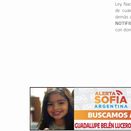
Ley Nac
de cual
demás a
NOTIF
con domi