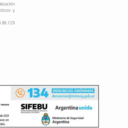
lización
sticos y
.638.729