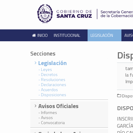
INICIO
INSTITUCIONAL
LEGISLACIÓN
AVIS
Dis
Secciones
Legislación
tam
- Leyes
- Decretos
la 
- Resoluciones
Imp
- Declaraciones
- Acuerdos
- Disposiciones
Dispos
Avisos Oficiales
DISPO
- Informes
- Avisos
INSCRI
- Convocatoria
GARCÍA
RÍO GA