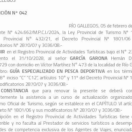
ICIÓN N° 042
RÍO GALLEGOS, 05 de febrero d
nte Nº 424.662/M.P.C.I./2024, la Ley Provincial de Turismo Nº 
o Provincial N° 432/21, el Decreto Provincial Nº 1801/0
atorios Nº 2870/07 y 3036/08.-
BIR
en el Registro Provincial de Actividades Turísticas bajo el N° 
iento el 31/10/2028, al señor
GARCÍA GARONA
Hernán D.
29 con domicilio en Víctor Martínez N° 473 de la localidad de Río G
ubro:
GUÍA ESPECIALIZADO EN PESCA DEPORTIVA
en los térm
 8° inciso “C” “C12”, artículos 10° y 11º del Decreto Provincial Nº
odificatorios 2870/07 y 3036/08.-
 CONSTANCIA
que para renovar la presente se deberá co
ntemente la asistencia a un curso de actualización organizad
mo Oficial de Turismo, según se establece en el CAPÍTULO VI artí
reto Nº 1801/06 y sus modificatorios Nº 2870/07 y 3036/08.-
ripción en el Registro Provincial de Actividades Turísticas tiene 
ferible y no faculta al Prestador de servicios turísticos a desemp
ades de competencia exclusiva de los Agentes de Viajes, enunciad