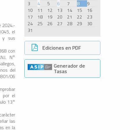
3
4
5
6
7
8
9
10
11
12
13
14
15
16
17
18
19
20
21
22
23
24
25
26
27
28
29
30
e 2024.-
31
1045, el
6 y sus
Ediciones en PDF
2368 con
N.I. N°
allegos,
Generador de
inos del
Tasas
 1801/06
mprobar
o por el
culo 13°
carácter
eñar las
as en la