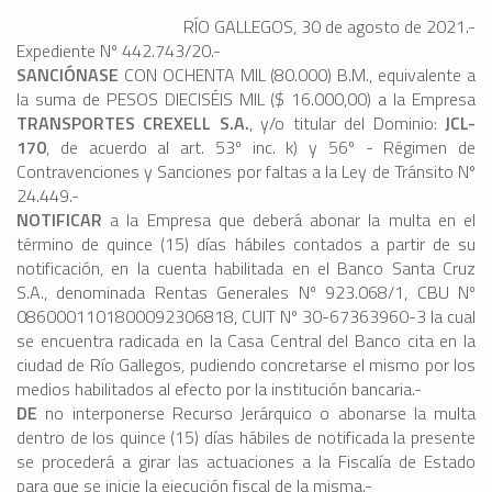
RÍO GALLEGOS, 30 de agosto de 2021.-
Expediente Nº 442.743/20.-
SANCIÓNASE
CON OCHENTA MIL (80.000) B.M., equivalente a
la suma de PESOS DIECISÉIS MIL ($ 16.000,00) a la Empresa
TRANSPORTES CREXELL S.A.
, y/o titular del Dominio:
JCL-
170
, de acuerdo al art. 53º inc. k) y 56º - Régimen de
Contravenciones y Sanciones por faltas a la Ley de Tránsito Nº
24.449.-
NOTIFICAR
a la Empresa que deberá abonar la multa en el
término de quince (15) días hábiles contados a partir de su
notificación, en la cuenta habilitada en el Banco Santa Cruz
S.A., denominada Rentas Generales Nº 923.068/1, CBU Nº
0860001101800092306818, CUIT Nº 30-67363960-3 la cual
se encuentra radicada en la Casa Central del Banco cita en la
ciudad de Río Gallegos, pudiendo concretarse el mismo por los
medios habilitados al efecto por la institución bancaria.-
DE
no interponerse Recurso Jerárquico o abonarse la multa
dentro de los quince (15) días hábiles de notificada la presente
se procederá a girar las actuaciones a la Fiscalía de Estado
para que se inicie la ejecución fiscal de la misma.-