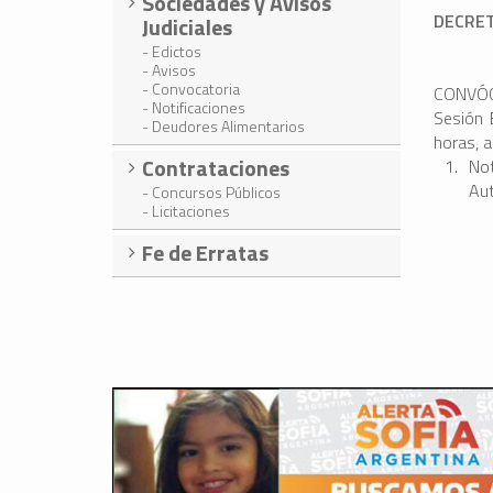
Sociedades y Avisos
DECRET
Judiciales
- Edictos
- Avisos
- Convocatoria
CONVÓCA
- Notificaciones
Sesión E
- Deudores Alimentarios
horas, a
Contrataciones
No
Aut
- Concursos Públicos
- Licitaciones
Fe de Erratas