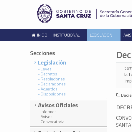
INICIO
INSTITUCIONAL
LEGISLACIÓN
AVIS
Dec
Secciones
Legislación
tam
- Leyes
- Decretos
la 
- Resoluciones
Imp
- Declaraciones
- Acuerdos
- Disposiciones
Decret
Avisos Oficiales
DECR
- Informes
- Avisos
CONVO
- Convocatoria
SANTA