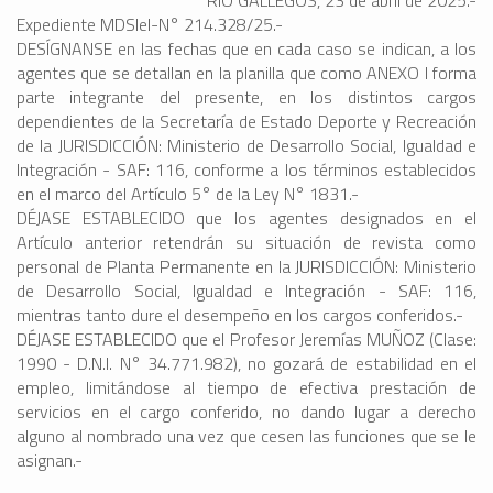
RÍO GALLEGOS, 23 de abril de 2025.-
Expediente MDSIeI-N° 214.328/25.-
DESÍGNANSE en las fechas que en cada caso se indican, a los
agentes que se detallan en la planilla que como ANEXO I forma
parte integrante del presente, en los distintos cargos
dependientes de la Secretaría de Estado Deporte y Recreación
de la JURISDICCIÓN: Ministerio de Desarrollo Social, Igualdad e
Integración - SAF: 116, conforme a los términos establecidos
en el marco del Artículo 5° de la Ley N° 1831.-
DÉJASE ESTABLECIDO que los agentes designados en el
Artículo anterior retendrán su situación de revista como
personal de Planta Permanente en la JURISDICCIÓN: Ministerio
de Desarrollo Social, Igualdad e Integración - SAF: 116,
mientras tanto dure el desempeño en los cargos conferidos.-
DÉJASE ESTABLECIDO que el Profesor Jeremías MUÑOZ (Clase:
1990 - D.N.I. N° 34.771.982), no gozará de estabilidad en el
empleo, limitándose al tiempo de efectiva prestación de
servicios en el cargo conferido, no dando lugar a derecho
alguno al nombrado una vez que cesen las funciones que se le
asignan.-