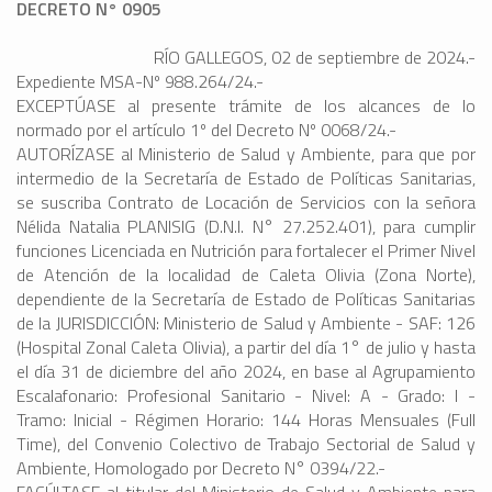
DECRETO N° 0905
RÍO GALLEGOS, 02 de septiembre de 2024.-
Expediente MSA-Nº 988.264/24.-
EXCEPTÚASE al presente trámite de los alcances de lo
normado por el artículo 1º del Decreto Nº 0068/24.-
AUTORÍZASE al Ministerio de Salud y Ambiente, para que por
intermedio de la Secretaría de Estado de Políticas Sanitarias,
se suscriba Contrato de Locación de Servicios con la señora
Nélida Natalia PLANISIG (D.N.I. N° 27.252.401), para cumplir
funciones Licenciada en Nutrición para fortalecer el Primer Nivel
de Atención de la localidad de Caleta Olivia (Zona Norte),
dependiente de la Secretaría de Estado de Políticas Sanitarias
de la JURISDICCIÓN: Ministerio de Salud y Ambiente - SAF: 126
(Hospital Zonal Caleta Olivia), a partir del día 1° de julio y hasta
el día 31 de diciembre del año 2024, en base al Agrupamiento
Escalafonario: Profesional Sanitario - Nivel: A - Grado: I -
Tramo: Inicial - Régimen Horario: 144 Horas Mensuales (Full
Time), del Convenio Colectivo de Trabajo Sectorial de Salud y
Ambiente, Homologado por Decreto N° 0394/22.-