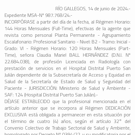
RÍO GALLEGOS, 14 de junio de 2024.-
Expediente MSA-Nº 987.768/24.-
INCORPÓRASE a partir del día de la fecha, al Régimen Horario:
144 Horas Mensuales (Full-Time), efectivas de la agente que
revista como personal Planta Permanente - Agrupamiento
Escalafonario: Profesional Sanitario - Nivel: B2 - Tramo: Inicial -
Grado: VI - Régimen Horario: 120 Horas Mensuales (Part-
Time), señora Claudia Mariel BALL HERNÁNDEZ (D.N.I. Nº
22.684.038), de profesión Licenciada en Radiología con
prestación de servicios en el Hospital Distrital Puerto San
Julián dependiente de la Subsecretaría de Acceso y Equidad en
Salud de la Secretaría de Estado de Salud y Seguridad del
Paciente - JURISDICCIÓN: Ministerio de Salud y Ambiente -
SAF: 124 (Hospital Distrital Puerto San Julián).-
DÉJASE ESTABLECIDO que la profesional mencionada en el
artículo anterior que se incorpora al Régimen DEDICACIÓN
EXCLUSIVA está obligada a permanecer en esta situación por
el término de cuatro (4) años, según el artículo 32° del
Convenio Colectivo de Trabajo Sectorial de Salud y Ambiente,
homologado por Decreto Nº 0394/22, y su modificatoria por el