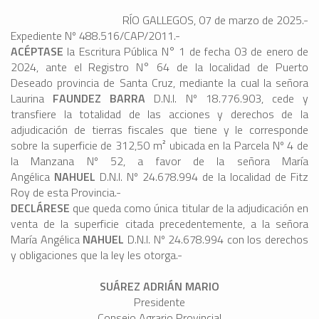
RÍO GALLEGOS, 07 de marzo de 2025.-
Expediente Nº 488.516/CAP/2011.-
ACÉPTASE
la Escritura Pública N° 1 de fecha 03 de enero de
2024, ante el Registro N° 64 de la localidad de Puerto
Deseado provincia de Santa Cruz, mediante la cual la señora
Laurina
FAUNDEZ BARRA
D.N.I. Nº 18.776.903, cede y
transfiere la totalidad de las acciones y derechos de la
adjudicación de tierras fiscales que tiene y le corresponde
sobre la superficie de 312,50 m² ubicada en la Parcela Nº 4 de
la Manzana Nº 52, a favor de la señora María
Angélica
NAHUEL
D.N.I. Nº 24.678.994 de la localidad de Fitz
Roy de esta Provincia.-
DECLÁRESE
que queda como única titular de la adjudicación en
venta de la superficie citada precedentemente, a la señora
María Angélica
NAHUEL
D.N.I. Nº 24.678.994 con los derechos
y obligaciones que la ley les otorga.-
SUÁREZ ADRIÁN MARIO
Presidente
Consejo Agrario Provincial