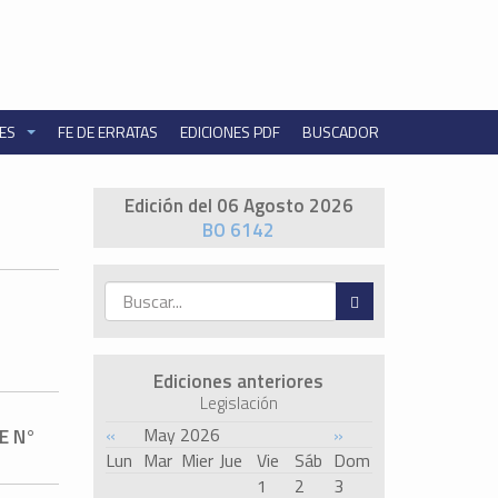
NES
FE DE ERRATAS
EDICIONES PDF
BUSCADOR
Edición del 06 Agosto 2026
BO 6142
Ediciones anteriores
Legislación
«
May 2026
»
E N°
Lun
Mar
Mier
Jue
Vie
Sáb
Dom
1
2
3