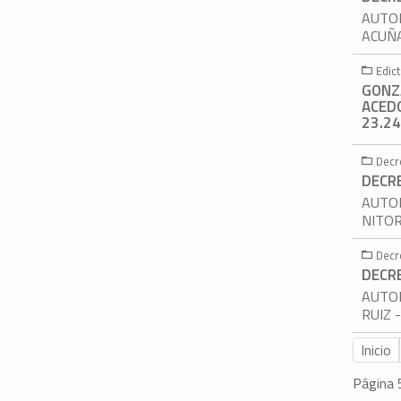
AUTOR
ACUÑA
Edic
GONZ
ACEDO
23.24
Decr
DECR
AUTOR
NITOR
Decr
DECR
AUTOR
RUIZ 
Inicio
Página 