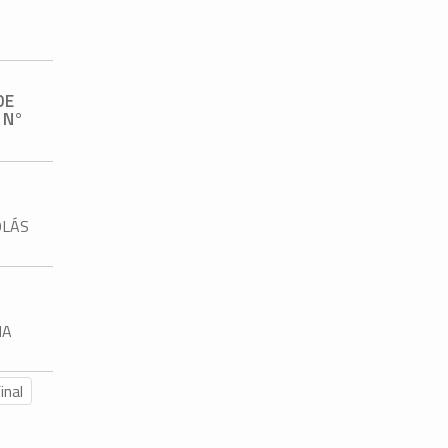
DE
 N°
OLÁS
NA
inal