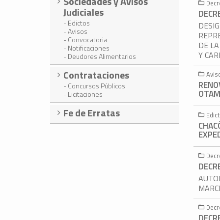
Sociedades y Avisos
Decr
Judiciales
DECR
- Edictos
DESIG
- Avisos
REPRE
- Convocatoria
DE LA
- Notificaciones
Y CAR
- Deudores Alimentarios
Contrataciones
Avis
RENOV
- Concursos Públicos
OTAME
- Licitaciones
Fe de Erratas
Edic
CHAC
EXPED
Decr
DECR
AUTOR
MARCE
Decr
DECR