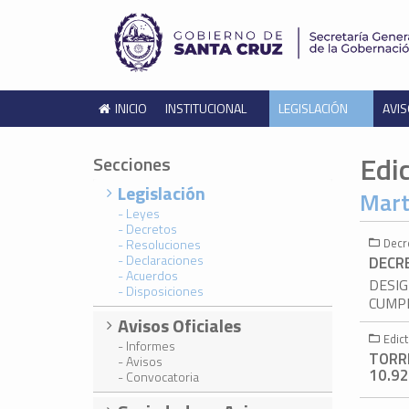
INICIO
INSTITUCIONAL
LEGISLACIÓN
AVIS
Edi
Secciones
Legislación
Mart
- Leyes
- Decretos
Decr
- Resoluciones
- Declaraciones
DECR
- Acuerdos
DESIG
- Disposiciones
CUMPL
Avisos Oficiales
Edic
- Informes
TORR
- Avisos
10.92
- Convocatoria